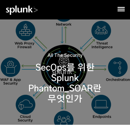
All The Security
SecOps를 위한
Splunk
Phantom_SOAR란
무엇인가