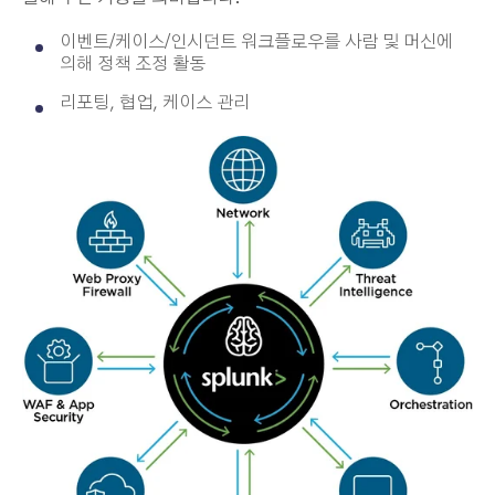
이벤트
/
케이스
/
인시던트 워크플로우를 사람 및 머신에
의해 정책 조정 활동
리포팅
,
협업
,
케이스 관리